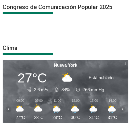
Congreso de Comunicación Popular 2025
Clima
Nueva York
27°C
Está nublado
2.6 m/s
84%
766
mmHg
09:00
10:00
11:00
12:00
13:00
14:00
15
‹
›
27°C
28°C
29°C
30°C
31°C
31°C
31