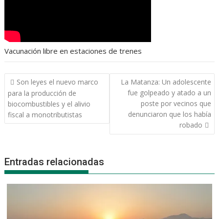
Vacunación libre en estaciones de trenes
Navegación
Son leyes el nuevo marco
La Matanza: Un adolescente
de
fue golpeado y atado a un
para la producción de
entradas
poste por vecinos que
biocombustibles y el alivio
denunciaron que los había
fiscal a monotributistas
robado
Entradas relacionadas