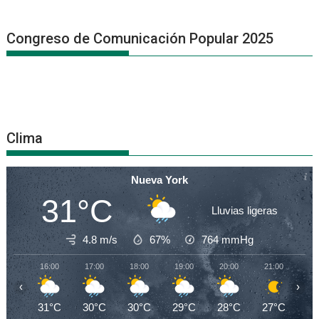
Congreso de Comunicación Popular 2025
Clima
Nueva York
31°C
Lluvias ligeras
4.8 m/s
67%
764
mmHg
16:00
17:00
18:00
19:00
20:00
21:00
22
‹
›
31°C
30°C
30°C
29°C
28°C
27°C
27