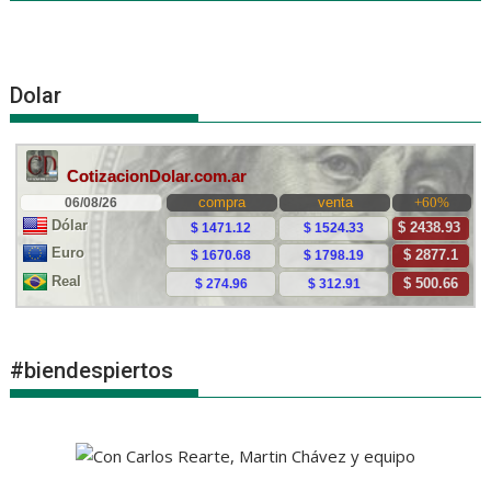
Dolar
#biendespiertos