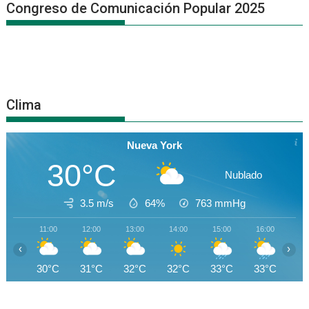
Congreso de Comunicación Popular 2025
Clima
Nueva York
30°C
Nublado
3.5 m/s
64%
763
mmHg
11:00
12:00
13:00
14:00
15:00
16:00
17
‹
›
30°C
31°C
32°C
32°C
33°C
33°C
27