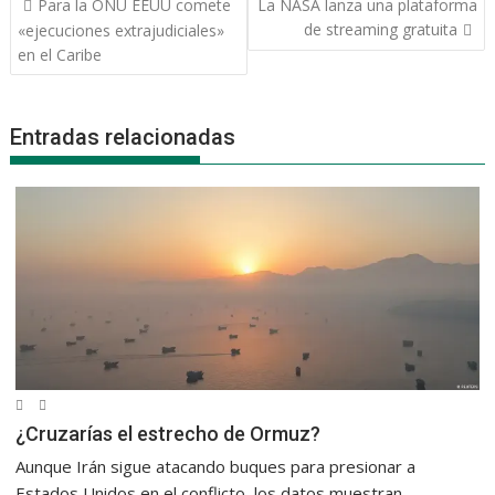
Para la ONU EEUU comete
La NASA lanza una plataforma
de
de streaming gratuita
«ejecuciones extrajudiciales»
entradas
en el Caribe
Entradas relacionadas
¿Cruzarías el estrecho de Ormuz?
Aunque Irán sigue atacando buques para presionar a
Estados Unidos en el conflicto, los datos muestran...