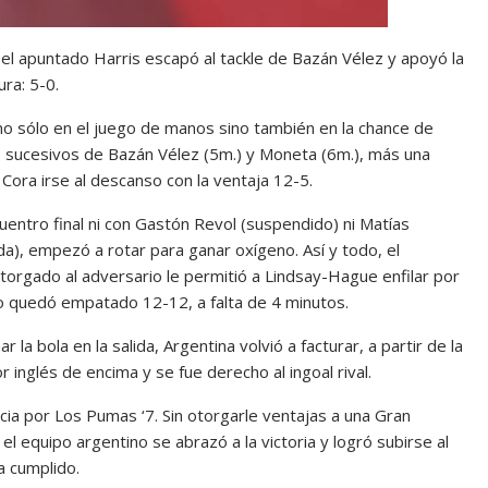
 el apuntado Harris escapó al tackle de Bazán Vélez y apoyó la
ura: 5-0.
o sólo en el juego de manos sino también en la chance de
ies sucesivos de Bazán Vélez (5m.) y Moneta (6m.), más una
Cora irse al descanso con la ventaja 12-5.
uentro final ni con Gastón Revol (suspendido) ni Matías
da), empezó a rotar para ganar oxígeno. Así y todo, el
otorgado al adversario le permitió a Lindsay-Hague enfilar por
ido quedó empatado 12-12, a falta de 4 minutos.
la bola en la salida, Argentina volvió a facturar, a partir de la
 inglés de encima y se fue derecho al ingoal rival.
cia por Los Pumas ‘7. Sin otorgarle ventajas a una Gran
l equipo argentino se abrazó a la victoria y logró subirse al
a cumplido.