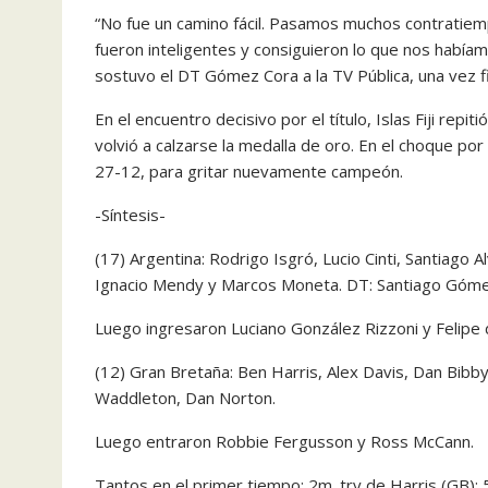
“No fue un camino fácil. Pasamos muchos contratie
fueron inteligentes y consiguieron lo que nos había
sostuvo el DT Gómez Cora a la TV Pública, una vez fi
En el encuentro decisivo por el título, Islas Fiji repi
volvió a calzarse la medalla de oro. En el choque por
27-12, para gritar nuevamente campeón.
-Síntesis-
(17) Argentina: Rodrigo Isgró, Lucio Cinti, Santiago 
Ignacio Mendy y Marcos Moneta. DT: Santiago Góme
Luego ingresaron Luciano González Rizzoni y Felipe 
(12) Gran Bretaña: Ben Harris, Alex Davis, Dan Bibby
Waddleton, Dan Norton.
Luego entraron Robbie Fergusson y Ross McCann.
Tantos en el primer tiempo: 2m. try de Harris (GB);