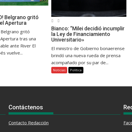
! Belgrano gritó
l Apertura
Bianco: “Milei decidió incumplir
Belgrano gritó
la Ley de Financiamiento
Apertura tras una
Universitario»
dable ante River El
El ministro de Gobierno bonaerense
és vuelve...
brindó una nueva rueda de prensa
acompañado por su par de...
Noticias
Política
Contáctenos
Re
Contacto
Redacción
Fac