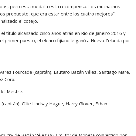
mpos, pero esta medalla es la recompensa. Los muchachos
mos propuesto, que era estar entre los cuatro mejores”,
nalizado el cotejo.
tió el título alcanzado cinco años atrás en Río de Janeiro 2016 y
 el primer puesto, el elenco fijiano le ganó a Nueva Zelanda por
Alvarez Fourcade (capitán), Lautaro Bazán Vélez, Santiago Mare,
z Cora.
del Mestre.
 (capitán), Ollie Lindsay Hague, Harry Glover, Ethan
 5m. try de Bazán Vélez (A); 6m. try de Moneta convertido por