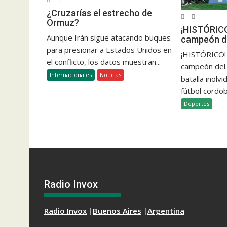
¿Cruzarías el estrecho de
Ormuz?
¡HISTÓRICO
Aunque Irán sigue atacando buques
campeón de
para presionar a Estados Unidos en
¡HISTÓRICO! 
el conflicto, los datos muestran...
campeón del 
Internacionales
Noticias
batalla inolvi
fútbol cordob
Deportes
Radio Invox
Radio Invox
|
Buenos Aires
|
Argentina